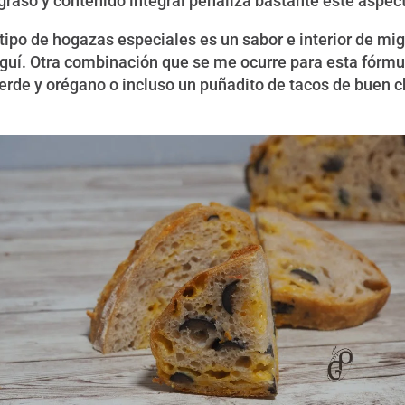
 graso y contenido integral penaliza bastante este aspec
ipo de hogazas especiales es un sabor e interior de mi
seguí. Otra combinación que se me ocurre para esta fór
 verde y orégano o incluso un puñadito de tacos de bue