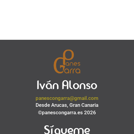
Iván Alonso
panescongarra@gmail.com
Desde Arucas, Gran Canaria
©panescongarra.es 2026
Sígueme