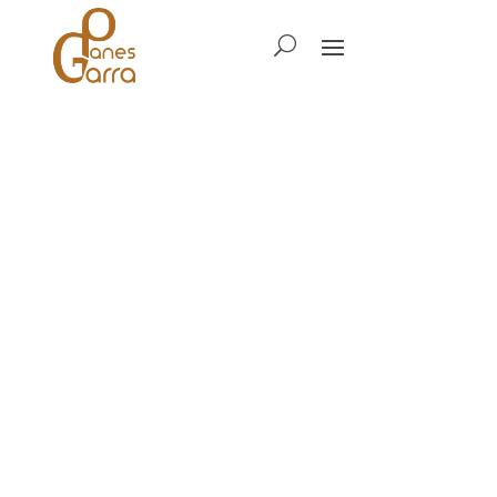
Panes con Garra
¿Siempre has querido hacer pan
casero pero no te arriesgas a
manejar masas pegajosas?
Te apasiona el mundo del pan
pero… ¿no tienes claro por dónde
empezar?
¡Aquí estoy yo para mostrarte el
camino!
De una manera amena, didáctica
y práctica.