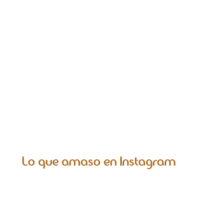
fórmulas de panes conocidos…pero
dándole mi punto de originalidad. Por
eso cada vez...
Lo que amaso en Instagram