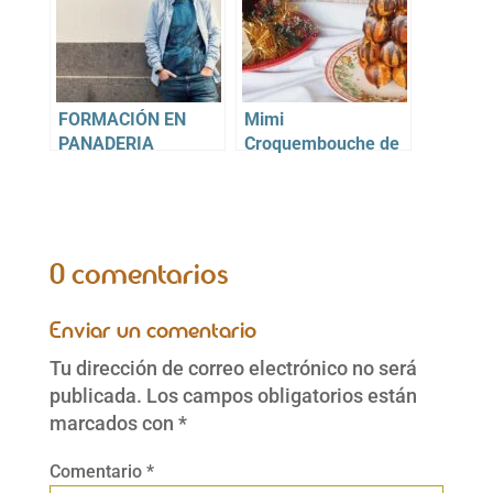
FORMACIÓN EN
Mimi
PANADERIA
Croquembouche de
CASERA. UNA
Reyes
FASCINANTE
MANERA DE
APRENDER A HACER
PAN CASERO.
0 comentarios
Enviar un comentario
Tu dirección de correo electrónico no será
publicada.
Los campos obligatorios están
marcados con
*
Comentario
*